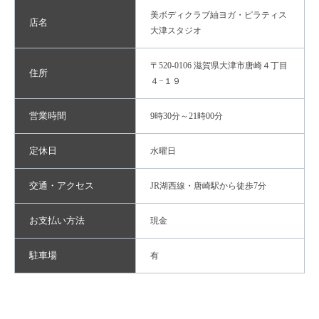
美ボディクラブ紬ヨガ・ピラティス
店名
大津スタジオ
〒520-0106 滋賀県大津市唐崎４丁目
住所
４−１９
営業時間
9時30分～21時00分
定休日
水曜日
交通・アクセス
JR湖西線・唐崎駅から徒歩7分
お支払い方法
現金
駐車場
有