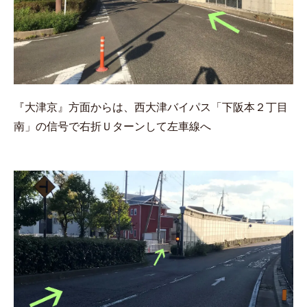
『大津京』方面からは、西大津バイパス「下阪本２丁目
南」の信号で右折Ｕターンして左車線へ