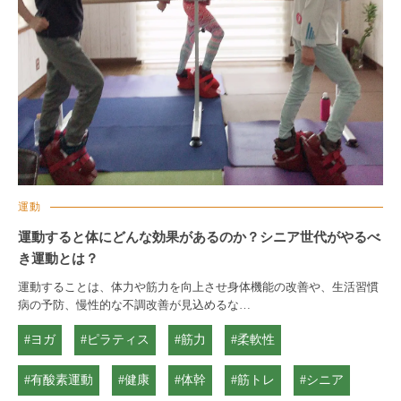
運動
運動すると体にどんな効果があるのか？シニア世代がやるべ
き運動とは？
運動することは、体力や筋力を向上させ身体機能の改善や、生活習慣
病の予防、慢性的な不調改善が見込めるな…
#ヨガ
#ピラティス
#筋力
#柔軟性
#有酸素運動
#健康
#体幹
#筋トレ
#シニア