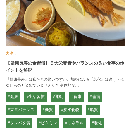
大津市
【健康長寿の食習慣】５大栄養素やバランスの良い食事のポ
イントを解説
『健康長寿』は私たちの願いですが、加齢による『老化』は避けられ
ないものと諦めていませんか？ 身体的な…
#健康
#生活習慣
#運動
#食事
#睡眠
#栄養バランス
#糖質
#炭水化物
#脂質
#タンパク質
#ビタミン
#ミネラル
#老化