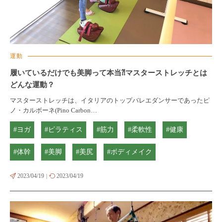
運動
履いているだけでも美脚って本当⁈マスターストレッチとは
どんな運動？
マスターストレッチは、イタリアのトップバレエダンサーであったピ
ノ・カルボーネ(Pino Carbon…
#ヨガ
#ピラティス
#筋力
#柔軟性
#健康
#体幹
#美脚
#美尻
#ボディメイク
2023/04/19
2023/04/19
|