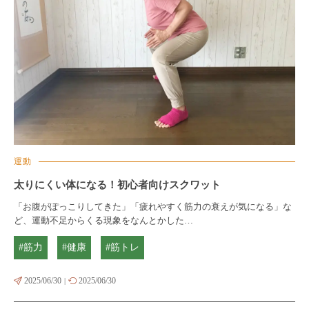
運動
太りにくい体になる！初心者向けスクワット
「お腹がぽっこりしてきた」「疲れやすく筋力の衰えが気になる」な
ど、運動不足からくる現象をなんとかした…
#筋力
#健康
#筋トレ
2025/06/30
2025/06/30
|