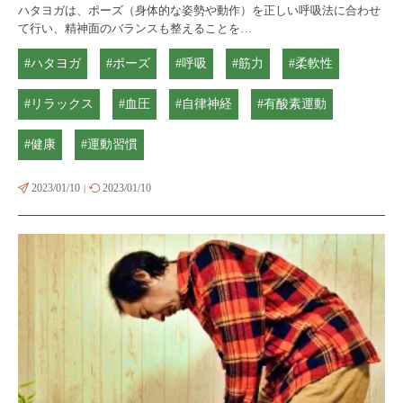
ハタヨガは、ポーズ（身体的な姿勢や動作）を正しい呼吸法に合わせ
て行い、精神面のバランスも整えることを…
#ハタヨガ
#ポーズ
#呼吸
#筋力
#柔軟性
#リラックス
#血圧
#自律神経
#有酸素運動
#健康
#運動習慣
2023/01/10
2023/01/10
|