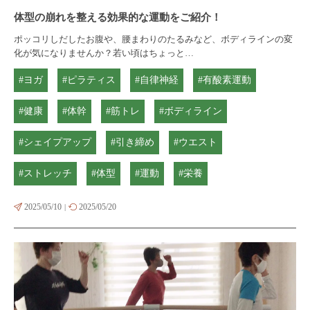
体型の崩れを整える効果的な運動をご紹介！
ポッコリしだしたお腹や、腰まわりのたるみなど、ボディラインの変
化が気になりませんか？若い頃はちょっと…
#ヨガ
#ピラティス
#自律神経
#有酸素運動
#健康
#体幹
#筋トレ
#ボディライン
#シェイプアップ
#引き締め
#ウエスト
#ストレッチ
#体型
#運動
#栄養
2025/05/10
2025/05/20
|