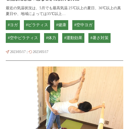
最近の気温状況は、5月でも最高気温 25℃以上の夏日、30℃以上の真
夏日や、地域によっては35℃以上…
#ヨガ
#ピラティス
#健康
#空中ヨガ
#空中ピラティス
#体力
#運動効果
#暑さ対策
2023/05/17
2023/05/17
|