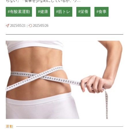
らない」「食事を少なめにしているが、ウ…
#有酸素運動
#健康
#筋トレ
#栄養
#食事
2025/05/21
2025/05/26
|
運動