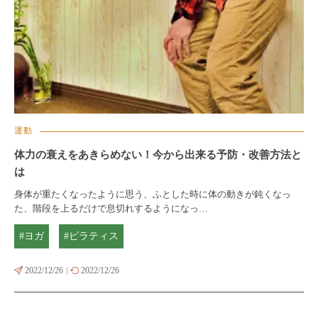
運動
体力の衰えをあきらめない！今から出来る予防・改善方法と
は
身体が重たくなったように思う、ふとした時に体の動きが鈍くなっ
た、階段を上るだけで息切れするようになっ…
#ヨガ
#ピラティス
2022/12/26
2022/12/26
|