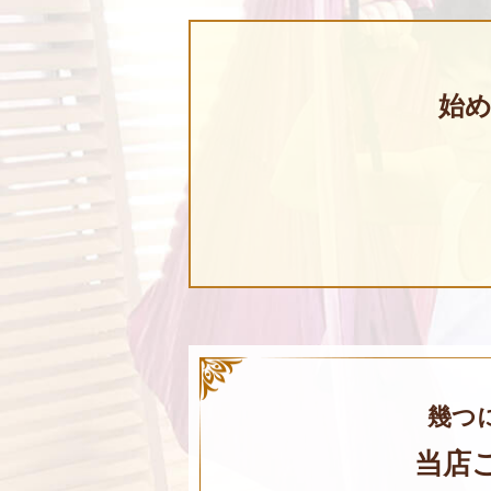
始
幾つ
当店