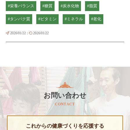
#栄養バランス
#糖質
#炭水化物
#脂質
#タンパク質
#ビタミン
#ミネラル
#老化
2026/01/22
2026/01/22
|
お問い合わせ
CONTACT
これからの健康づくりを応援する