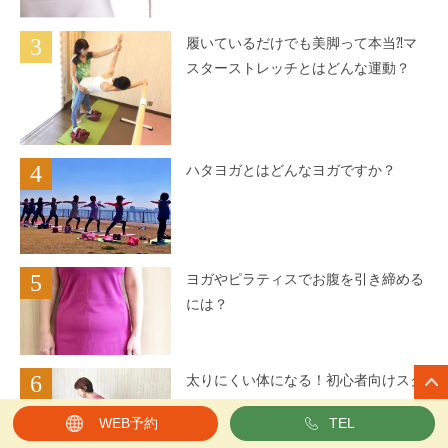
7
運動すると体にどんな効果があるの
か？シニア世代がやるべき運動とは？
8
トレーニングと合わせて知りたい、筋
力を高める食事のポイント
9
【健康長寿の食習慣】５大栄養素やバ
ランスの良い食事のポイントを解説
10
ヨガとピラティスの運動効果とは。健
康が気になるあなたに合うのはどっ
WEB予約
TEL
ち？