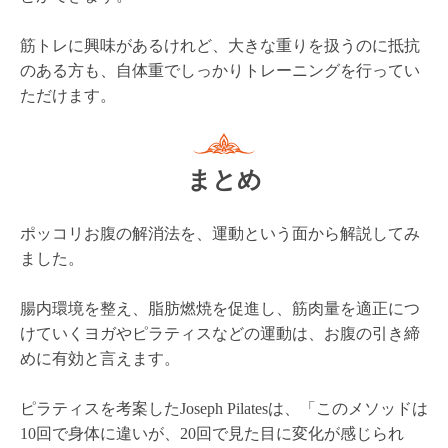
始めは週に１回、慣れてきたら週２回と、継続的に行う
ことでスタイルアップを目指しましょう。
このブログを書いた人
美ボディクラブ紬 代表 Morihiko（磯崎盛彦）
インド政府公認ヨガアライアンス（ＹＡＩ）マスター
ティーチャー
ピラティス（ＦＴＰ）インストラクター
シルクサスペンションインストラクター
バンジーフィットネスインストラクター
パーソナルトレーナー
タイ古式マッサージ（JTTMA）スタートトレーナー
ファスティングマイスター
など健康サポート活動を、2013年から滋賀県大津市で主