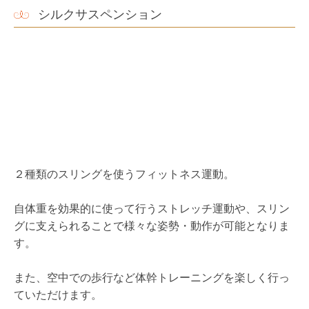
また、空中での歩行など体幹トレーニングを楽しく行っ
ていただけます。
マスターストレッチ
舟底状の靴で、正しく地面を踏む動作を行うイタリア生
まれのエクササイズです。
バレリーナの方々の自主練習や、モデルの方々の空き時
間エクササイズで紹介されることも多数あり、何かで見
たことがある方もいらっしゃるのではないでしょうか。
専用のオーバーシューズのレンタル込みでエクササイズ
に参加できれば、大きな負担なく始めることができま
す。