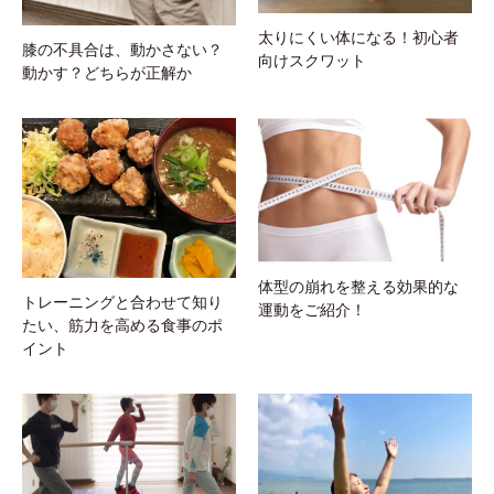
暑熱順化とは？急な暑さに慣
運動すると体にどんな効果が
れる方法
あるのか？シニア世代がやる
べき運動とは？
人気記事ランキング
1
シルクサスペンションとは？期待でき
る効果と賢い利用法
2
体型の崩れを整える効果的な運動をご
紹介！
3
履いているだけでも美脚って本当⁈マ