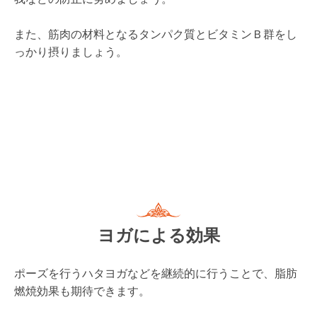
ヨガによる効果
ポーズを行うハタヨガなどを継続的に行うことで、脂肪
燃焼効果も期待できます。
※ヨガの種類については、こちらのブログを参照してく
ださい。
『ヨガとピラティスの運動効果とは。健康が気になるあ
なたに合うのはどっち？』
呼吸と姿勢・動作のつながりを意識することで、内臓の
良い働きを促すとともに、インナーマッスルの強化を目
指すことが出来ます。